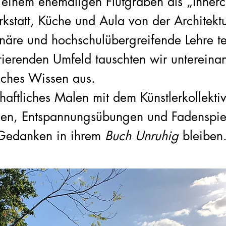
n einem ehemaligen Flutgraben als „Inner
statt, Küche und Aula von der Architekt
linäre und hochschulübergreifende Lehre t
rierenden Umfeld tauschten wir untereina
isches Wissen aus.
aftliches Malen mit dem Künstlerkollekti
en, Entspannungsübungen und Fadenspiele
edanken in ihrem
Buch Unruhig
bleiben