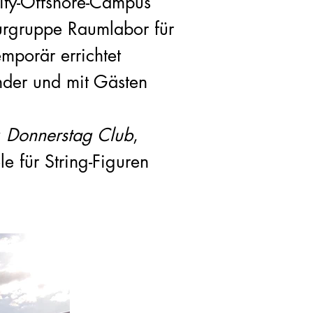
city-Offshore-Campus“
urgruppe Raumlabor für
emporär errichtet
nder und mit Gästen
v
Donnerstag Club
,
 für String-Figuren
.