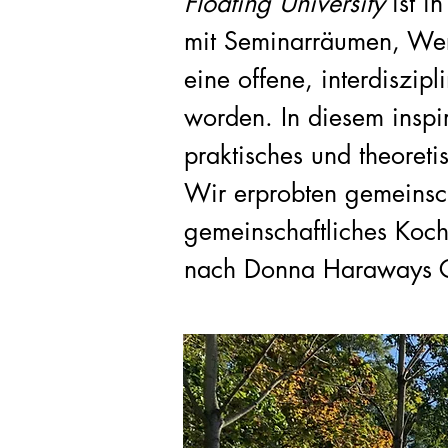
Floating University
ist i
mit Seminarräumen, Werk
eine offene, interdiszip
worden. In diesem inspi
praktisches und theoret
Wir erprobten gemeinsch
gemeinschaftliches Koch
nach Donna Haraways G